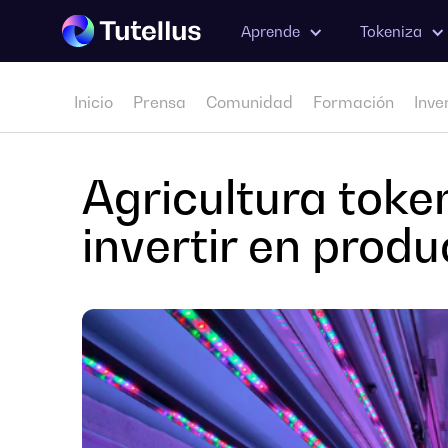
Aprende
Tokeniza
Inicio
Prensa
Comunidad
Formación
Inve
Agricultura tok
invertir en prod