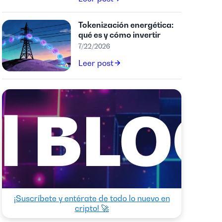
Tokenización energética:
qué es y cómo invertir
7/22/2026
Leer post
¡Suscríbete y entérate de todo lo nuevo en
cripto! 🚀