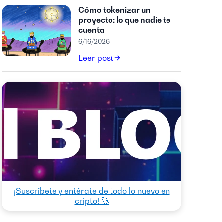
Cómo tokenizar un
proyecto: lo que nadie te
cuenta
6/16/2026
Leer post
¡Suscríbete y entérate de todo lo nuevo en
cripto! 🚀