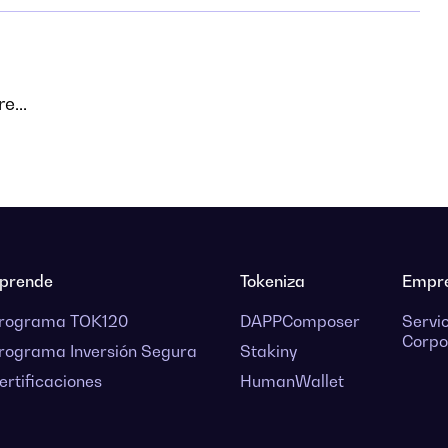
e...
prende
Tokeniza
Empr
rograma TOK120
DAPPComposer
Servi
Corpo
rograma Inversión Segura
Stakiny
ertificaciones
HumanWallet