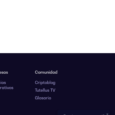
esas
Comunidad
cios
Criptoblog
rativos
Tutellus TV
Glosario
×