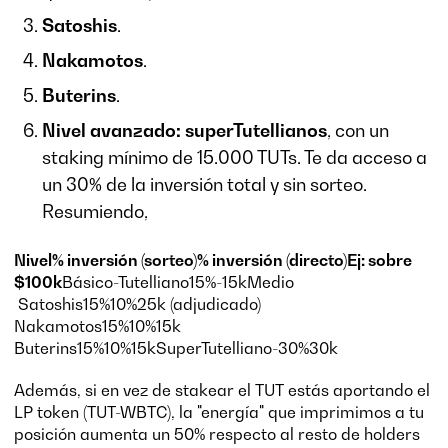
Satoshis
.
Nakamotos
.
Buterins
.
Nivel avanzado: superTutellianos
, con un
staking mínimo de 15.000 TUTs. Te da acceso a
un 30% de la inversión total y sin sorteo.
Resumiendo,
Nivel% inversión (sorteo)% inversión (directo)Ej: sobre
$100k
Básico-Tutelliano15%-15kMedio
Satoshis15%10%25k (adjudicado)
Nakamotos15%10%15k
Buterins15%10%15kSuperTutelliano-30%30k
Además, si en vez de stakear el TUT estás aportando el
LP token (TUT-WBTC), la "energía" que imprimimos a tu
posición aumenta un 50% respecto al resto de holders