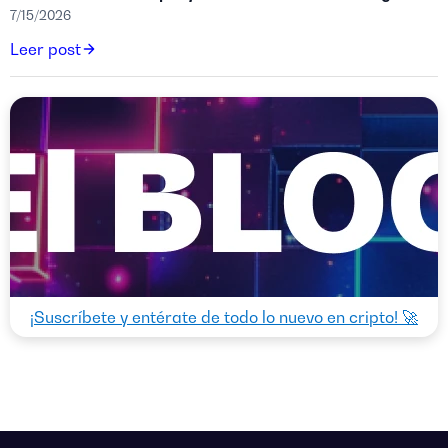
7/15/2026
Leer post
¡Suscríbete y entérate de todo lo nuevo en cripto! 🚀