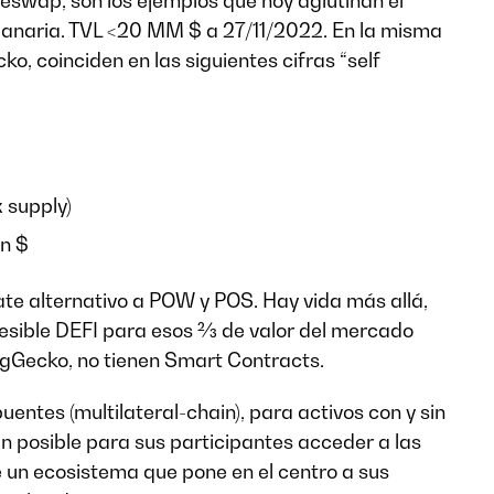
eswap, son los ejemplos que hoy aglutinan el
anaria. TVL <20 MM $ a 27/11/2022. En la misma
, coinciden en las siguientes cifras “self
 supply)
́n $
e alternativo a POW y POS. Hay vida más allá,
sible DEFI para esos 2⁄3 de valor del mercado
ngGecko, no tienen Smart Contracts.
uentes (multilateral-chain), para activos con y sin
n posible para sus participantes acceder a las
de un ecosistema que pone en el centro a sus