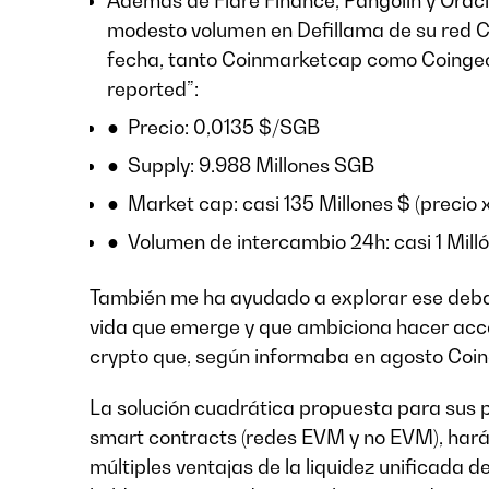
Además de Flare Finance, Pangolin y Oracl
modesto volumen en Defillama de su red C
fecha, tanto Coinmarketcap como Coingecko
reported”:
● Precio: 0,0135 $/SGB
● Supply: 9.988 Millones SGB
● Market cap: casi 135 Millones $ (precio x
● Volumen de intercambio 24h: casi 1 Millo
También me ha ayudado a explorar ese debat
vida que emerge y que ambiciona hacer acce
crypto que, según informaba en agosto Coi
La solución cuadrática propuesta para sus p
smart contracts (redes EVM y no EVM), hará
múltiples ventajas de la liquidez unificada 