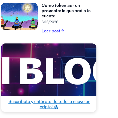
Cómo tokenizar un
proyecto: lo que nadie te
cuenta
6/16/2026
Leer post
¡Suscríbete y entérate de todo lo nuevo en
cripto! 🚀