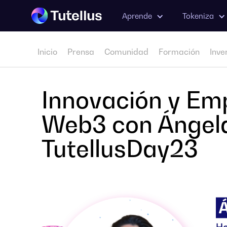
Aprende
Tokeniza
Inicio
Prensa
Comunidad
Formación
Inve
Innovación y Em
Web3 con Ángela 
TutellusDay23