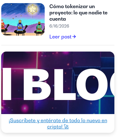
Cómo tokenizar un
proyecto: lo que nadie te
cuenta
6/16/2026
Leer post
¡Suscríbete y entérate de todo lo nuevo en
cripto! 🚀