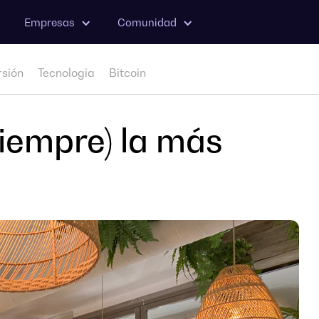
Empresas
Comunidad
rsión
Tecnologia
Bitcoin
iempre) la más