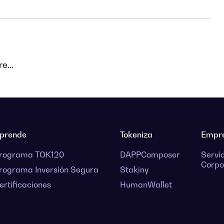
e...
prende
Tokeniza
Empr
rograma TOK120
DAPPComposer
Servi
Corpo
rograma Inversión Segura
Stakiny
ertificaciones
HumanWallet