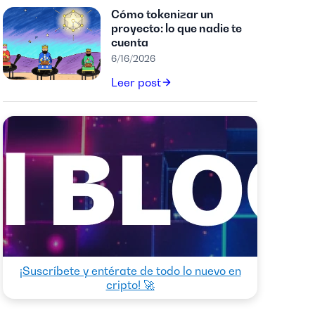
Cómo tokenizar un
proyecto: lo que nadie te
cuenta
6/16/2026
Leer post
¡Suscríbete y entérate de todo lo nuevo en
cripto! 🚀