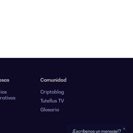
esas
Comunidad
cios
Criptoblog
rativos
Tutellus TV
Glosario
×
¡Escríbenos un mensaje!?