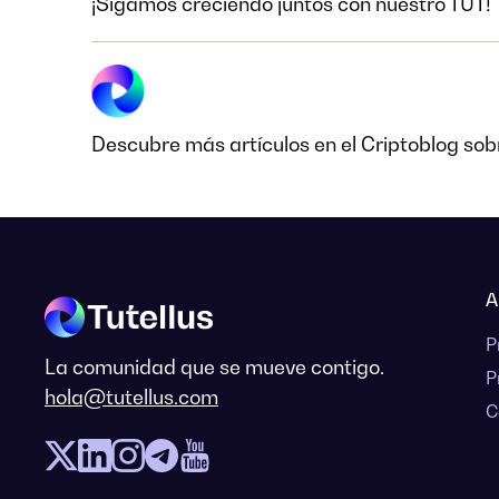
¡Sigamos creciendo juntos con nuestro TUT!
Descubre más artículos en el Criptoblog sobr
A
P
La comunidad que se mueve contigo.
P
hola@tutellus.com
C