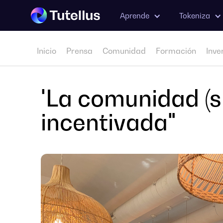
Aprende
Tokeniza
Inicio
Prensa
Comunidad
Formación
Inve
'La comunidad (s
incentivada"