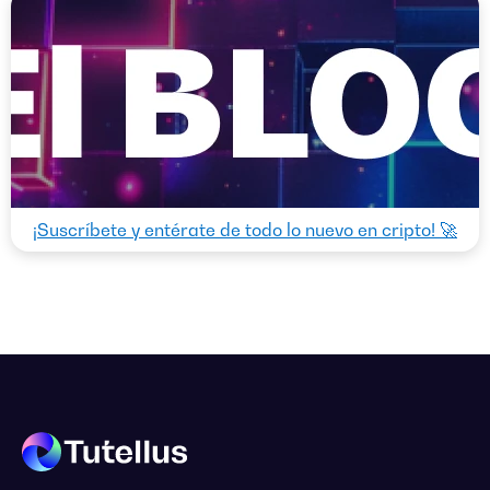
¡Suscríbete y entérate de todo lo nuevo en cripto! 🚀