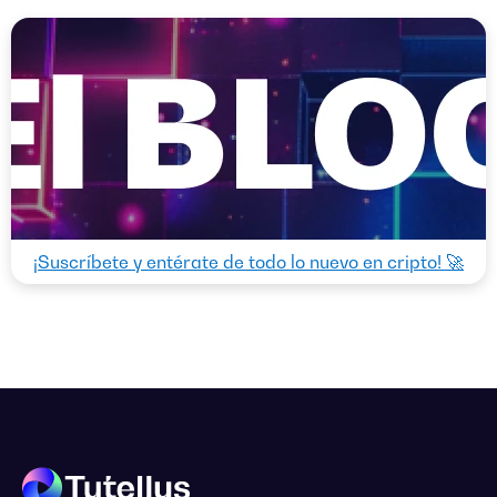
¡Suscríbete y entérate de todo lo nuevo en cripto! 🚀