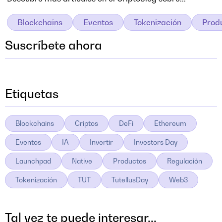
Blockchains
Eventos
Tokenización
Prod
Suscríbete ahora
Etiquetas
Blockchains
Criptos
DeFi
Ethereum
Eventos
IA
Invertir
Investors Day
Launchpad
Native
Productos
Regulación
Tokenización
TUT
TutellusDay
Web3
Tal vez te puede interesar...