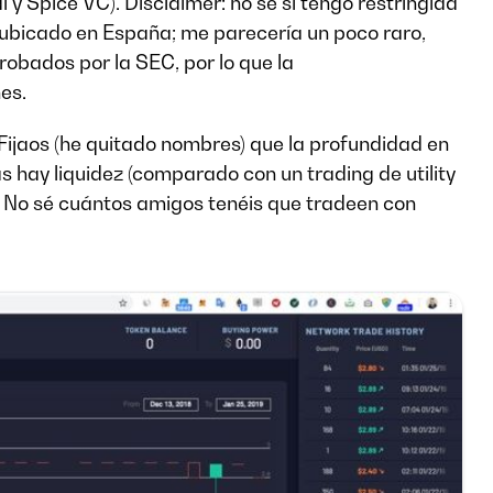
l y Spice VC). Disclaimer: no sé si tengo restringida
r ubicado en España; me parecería un poco raro,
robados por la SEC, por lo que la
es.
. Fijaos (he quitado nombres) que la profundidad en
 hay liquidez (comparado con un trading de utility
. No sé cuántos amigos tenéis que tradeen con