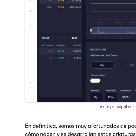
Vista principal del
En definitiva, somos muy afortunados de pod
cómo nacen y se desarrollan estas criaturas