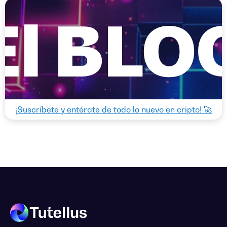
¡Suscríbete y entérate de todo lo nuevo en cripto! 🚀