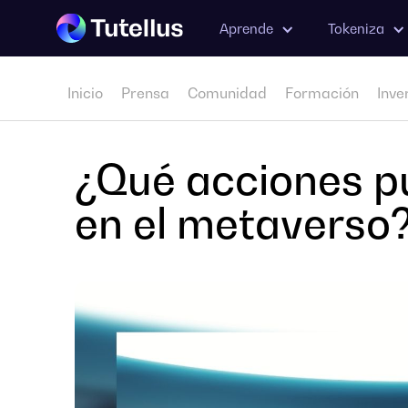
Aprende
Tokeniza
Inicio
Prensa
Comunidad
Formación
Inve
¿Qué acciones pu
en el metaverso