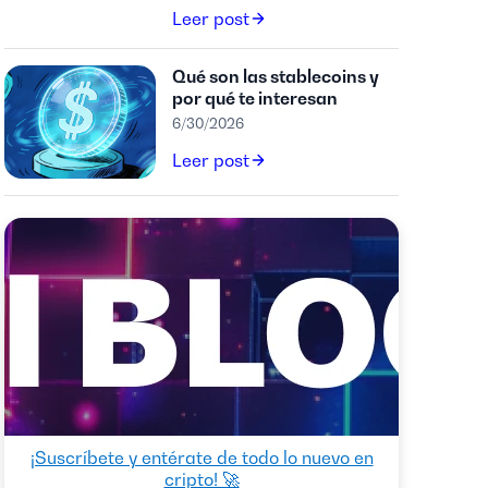
Leer post
Qué son las stablecoins y
por qué te interesan
6/30/2026
Leer post
¡Suscríbete y entérate de todo lo nuevo en
cripto! 🚀