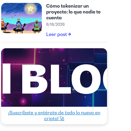
Cómo tokenizar un
proyecto: lo que nadie te
cuenta
6/16/2026
Leer post
¡Suscríbete y entérate de todo lo nuevo en
cripto! 🚀