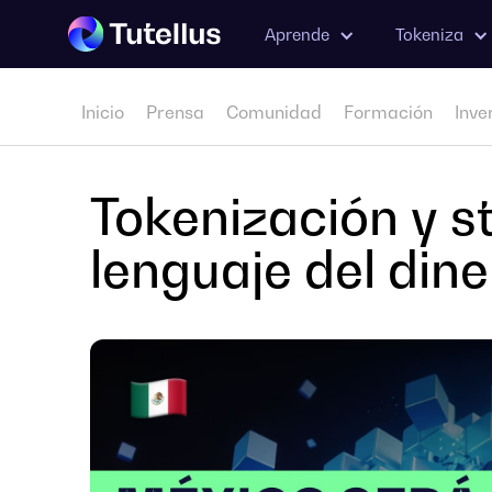
Aprende
Tokeniza
Inicio
Prensa
Comunidad
Formación
Inve
Tokenización y s
lenguaje del din