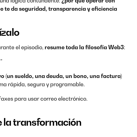
e una lógica contundente:
¿por qué operar con
 te da seguridad, transparencia y eficiencia
ízalo
rante el episodio,
resume toda la filosofía Web3
:
?”
vo (un sueldo, una deuda, un bono, una factura)
orma rápida, segura y programable.
faxes para usar correo electrónico.
 la transformación