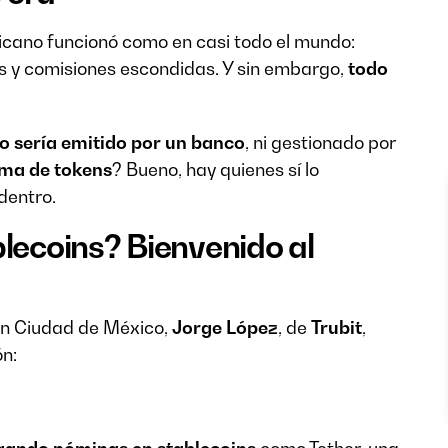
icano funcionó como en casi todo el mundo:
as y comisiones escondidas. Y sin embargo,
todo
no sería emitido por un banco
, ni gestionado por
rma de tokens
? Bueno, hay quienes sí lo
dentro.
blecoins? Bienvenido al
en Ciudad de México,
Jorge López
, de
Trubit
,
ón: