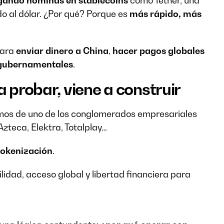
gando nóminas en stablecoins
como Tether, una
o al dólar. ¿Por qué? Porque es
más rápido, más
para
enviar dinero a China
,
hacer pagos globales
 gubernamentales
.
a probar, viene a construir
mos de uno de los conglomerados empresariales
zteca, Elektra, Totalplay…
tokenización
.
ilidad, acceso global y libertad financiera para